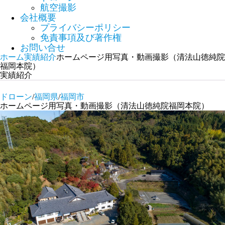
航空撮影
会社概要
プライバシーポリシー
免責事項及び著作権
お問い合せ
ホーム
実績紹介
ホームページ用写真・動画撮影（清法山徳純院
福岡本院）
実績紹介
ドローン
/
福岡県
/
福岡市
ホームページ用写真・動画撮影（清法山徳純院福岡本院）