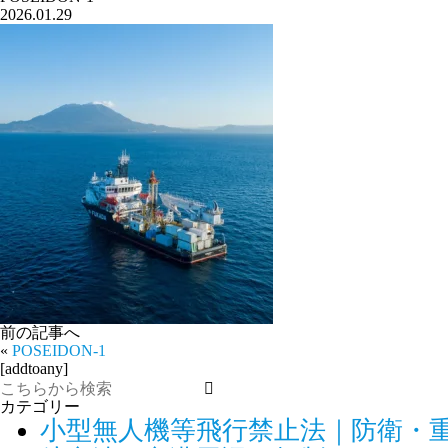
2026.01.29
前の記事へ
«
POSEIDON-1
[addtoany]
カテゴリー
小型無人機等飛行禁止法｜防衛・