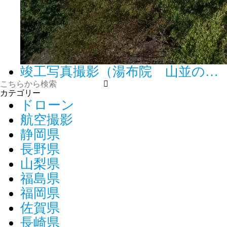
竣工写真撮影（湯布院 山並の…
カテゴリー
ドローン
航空撮影
静岡県
長野県
山梨県
福島県
福岡県
佐賀県
長崎県