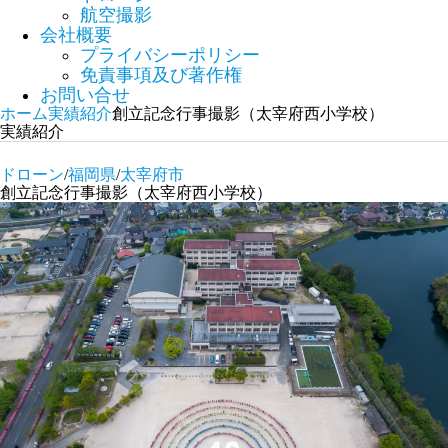
航空撮影
会社概要
プライバシーポリシー
免責事項及び著作権
お問い合せ
ホーム
実績紹介
創立記念行事撮影（太宰府西小学校）
実績紹介
ドローン
/
福岡県
/
太宰府市
創立記念行事撮影（太宰府西小学校）