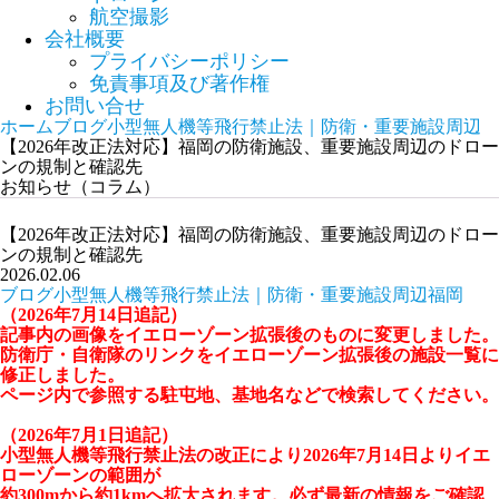
航空撮影
会社概要
プライバシーポリシー
免責事項及び著作権
お問い合せ
ホーム
ブログ
小型無人機等飛行禁止法｜防衛・重要施設周辺
【2026年改正法対応】福岡の防衛施設、重要施設周辺のドロー
ンの規制と確認先
お知らせ（コラム）
【2026年改正法対応】福岡の防衛施設、重要施設周辺のドロー
ンの規制と確認先
2026.02.06
ブログ
小型無人機等飛行禁止法｜防衛・重要施設周辺
福岡
（2026年7月14日追記）
記事内の画像をイエローゾーン拡張後のものに変更しました。
防衛庁・自衛隊のリンクをイエローゾーン拡張後の施設一覧に
修正しました。
ページ内で参照する駐屯地、基地名などで検索してください。
（2026年7月1日追記）
小型無人機等飛行禁止法の改正により2026年7月14日よりイエ
ローゾーンの範囲が
約300mから約1kmへ拡大されます。必ず最新の情報をご確認