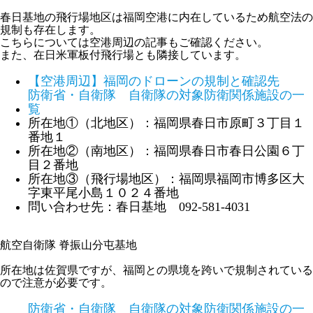
春日基地の飛行場地区は福岡空港に内在しているため航空法の
規制も存在します。
こちらについては空港周辺の記事もご確認ください。
また、在日米軍板付飛行場とも隣接しています。
【空港周辺】福岡のドローンの規制と確認先
防衛省・自衛隊 自衛隊の対象防衛関係施設の一
覧
所在地①（北地区）：福岡県春日市原町３丁目１
番地１
所在地②（南地区）：福岡県春日市春日公園６丁
目２番地
所在地③（飛行場地区）：福岡県福岡市博多区大
字東平尾小島１０２４番地
問い合わせ先：春日基地 092-581-4031
航空自衛隊 脊振山分屯基地
所在地は佐賀県ですが、福岡との県境を跨いで規制されている
ので注意が必要です。
防衛省・自衛隊 自衛隊の対象防衛関係施設の一