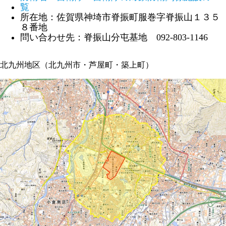
覧
所在地：佐賀県神埼市脊振町服巻字脊振山１３５
８番地
問い合わせ先：脊振山分屯基地 092-803-1146
北九州地区（北九州市・芦屋町・築上町）