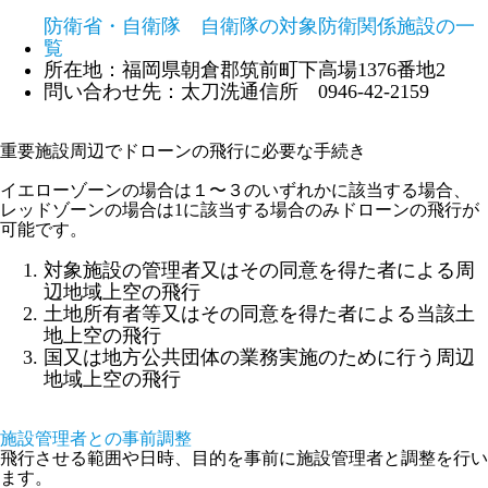
防衛省・自衛隊 自衛隊の対象防衛関係施設の一
覧
所在地：福岡県朝倉郡筑前町下高場1376番地2
問い合わせ先：太刀洗通信所 0946-42-2159
重要施設周辺でドローンの飛行に必要な手続き
イエローゾーンの場合は１〜３のいずれかに該当する場合、
レッドゾーンの場合は1に該当する場合のみドローンの飛行が
可能です。
対象施設の管理者又はその同意を得た者による周
辺地域上空の飛行
土地所有者等又はその同意を得た者による当該土
地上空の飛行
国又は地方公共団体の業務実施のために行う周辺
地域上空の飛行
施設管理者との事前調整
飛行させる範囲や日時、目的を事前に施設管理者と調整を行い
ます。