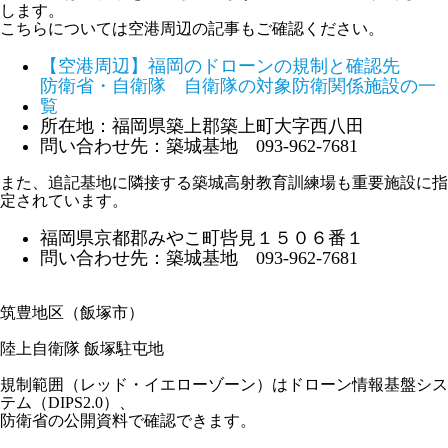
します。
こちらについては空港周辺の記事もご確認ください。
【空港周辺】福岡のドローンの規制と確認先
防衛省・自衛隊 自衛隊の対象防衛関係施設の一
覧
所在地：福岡県築上郡築上町大字西八田
問い合わせ先：築城基地 093-962-7681
また、追記基地に隣接する築城高射教育訓練場も重要施設に指
定されています。
福岡県京都郡みやこ町呰見１５０６番１
問い合わせ先：築城基地 093-962-7681
筑豊地区（飯塚市）
陸上自衛隊 飯塚駐屯地
規制範囲（レッド・イエローゾーン）はドローン情報基盤シス
テム（DIPS2.0）、
防衛省の公開資料で確認できます。