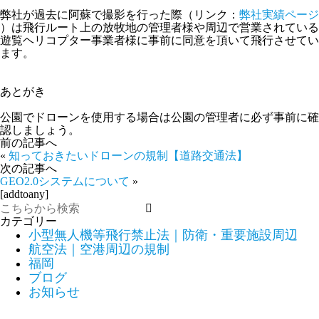
弊社が過去に阿蘇で撮影を行った際（リンク：
弊社実績ページ
）は飛行ルート上の放牧地の管理者様や周辺で営業されている
遊覧ヘリコプター事業者様に事前に同意を頂いて飛行させてい
ます。
あとがき
公園でドローンを使用する場合は公園の管理者に必ず事前に確
認しましょう。
前の記事へ
«
知っておきたいドローンの規制【道路交通法】
次の記事へ
GEO2.0システムについて
»
[addtoany]
カテゴリー
小型無人機等飛行禁止法｜防衛・重要施設周辺
航空法｜空港周辺の規制
福岡
ブログ
お知らせ