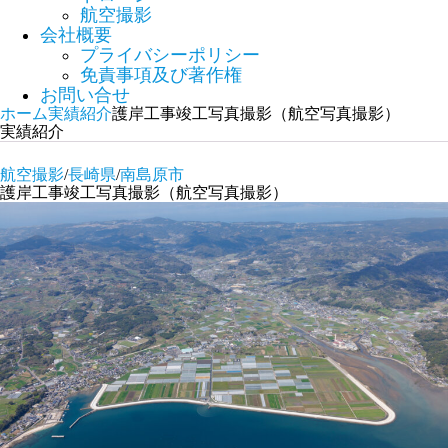
航空撮影
会社概要
プライバシーポリシー
免責事項及び著作権
お問い合せ
ホーム
実績紹介
護岸工事竣工写真撮影（航空写真撮影）
実績紹介
航空撮影
/
長崎県
/
南島原市
護岸工事竣工写真撮影（航空写真撮影）