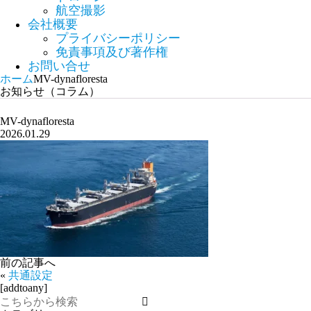
航空撮影
会社概要
プライバシーポリシー
免責事項及び著作権
お問い合せ
ホーム
MV-dynafloresta
お知らせ（コラム）
MV-dynafloresta
2026.01.29
前の記事へ
«
共通設定
[addtoany]