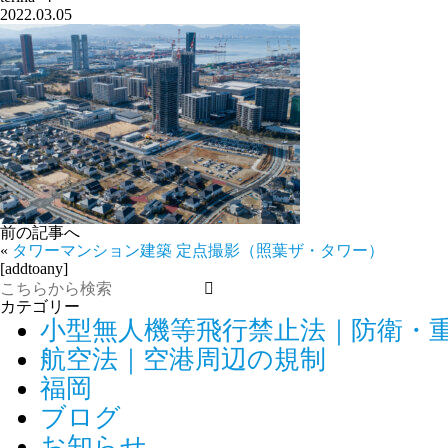
2022.03.05
前の記事へ
«
タワーマンション建築 定点撮影（照葉ザ・タワー）
[addtoany]
カテゴリー
小型無人機等飛行禁止法｜防衛・
航空法｜空港周辺の規制
福岡
ブログ
お知らせ